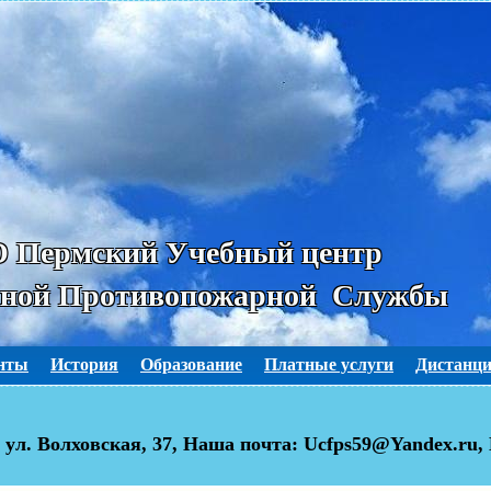
 Пермский Учебный центр
ьной Противопожарной Службы
нты
История
Образование
Платные услуги
Дистанци
, ул. Волховская, 37, Наша почта:
Ucfps59@Yandex.ru, 