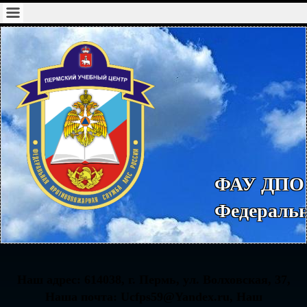
ФАУ ДПО 
Федераль
Наш адрес: 614038, г. Пермь, ул. Волховская, 37,
Наша почта:
Ucfps59@Yandex.ru, Наш