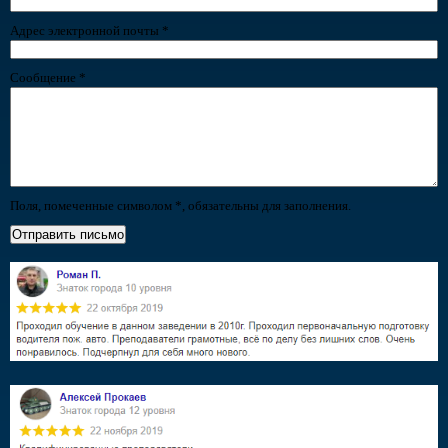
Адрес электронной почты
*
Сообщение
*
Поля, помеченные символом
*
, обязательны для заполнения.