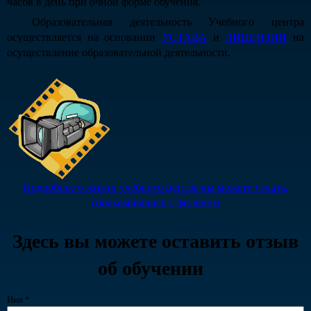
часов в день при очной форме обучения.
Образовательная деятельность Учебного центра
осуществляется на основании
УСТАВА
и
ЛИЦЕНЗИИ
на
осуществление образовательной деятельности.
Подробнее о жизни учебного центра вы можете узнать,
ознакомившись с фильмом
Здесь вы можете оставить отзыв
об обучении
Имя
*